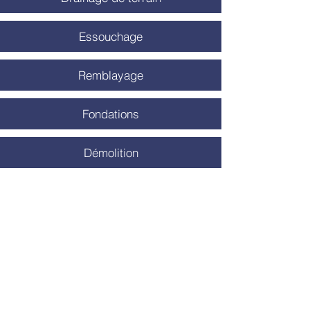
Essouchage
Remblayage
Fondations
Démolition
Votre entrepreneur général
et spécialisé en excavation
à Sherbrooke
Nous pouvons vous aider avec vos
projets résidentiels et commerciaux