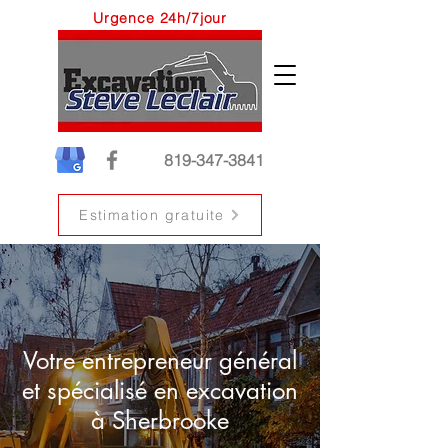
Urgence 24h/7jour
819-347-3841
Estimation gratuite
Votre entrepreneur général
et spécialisé en excavation
à Sherbrooke